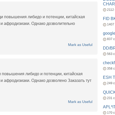
CHAR
2112
ди повышения либидо и потенции, китайская
FID 
 и афродизиаки. Однако дозволительно
1407
googl
837 
Mark as Useful
DD/B
563 
check
358 
и повышения либидо и потенции, китайская
ESH 
и афродизиаки. Однако дозволено Заказать тут
249 
QUICK
231 
Mark as Useful
APL*I
170 