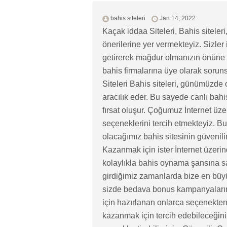
bahis siteleri
Jan 14, 2022
Kaçak iddaa Siteleri, Bahis siteleri
önerilerine yer vermekteyiz. Sizler i
getirerek mağdur olmanızın önüne 
bahis firmalarına üye olarak sorun
Siteleri Bahis siteleri, günümüzde
aracılık eder. Bu sayede canlı bah
fırsat oluşur. Çoğumuz İnternet üz
seçeneklerini tercih etmekteyiz. Bu
olacağımız bahis sitesinin güvenili
Kazanmak için ister İnternet üzerind
kolaylıkla bahis oynama şansına sah
girdiğimiz zamanlarda bize en büyük
sizde bedava bonus kampanyalarında
için hazırlanan onlarca seçenekten
kazanmak için tercih edebileceğini