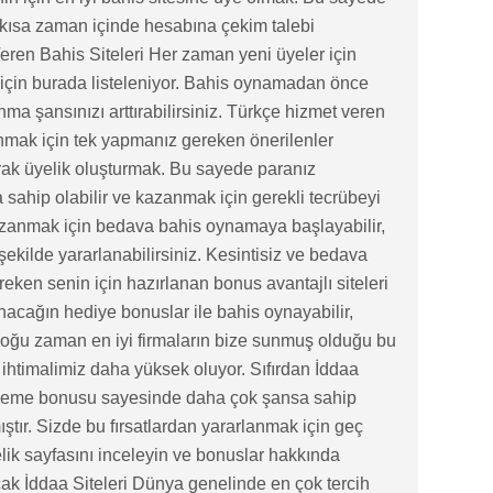
kısa zaman içinde hesabına çekim talebi
ren Bahis Siteleri Her zaman yeni üyeler için
zin için burada listeleniyor. Bahis oynamadan önce
 şansınızı arttırabilirsiniz. Türkçe hizmet veren
nmak için tek yapmanız gereken önerilenler
arak üyelik oluşturmak. Bu sayede paranız
ahip olabilir ve kazanmak için gerekli tecrübeyi
azanmak için bedava bahis oynamaya başlayabilir,
şekilde yararlanabilirsiniz. Kesintisiz ve bedava
ken senin için hazırlanan bonus avantajlı siteleri
acağın hediye bonuslar ile bahis oynayabilir,
oğu zaman en iyi firmaların bize sunmuş olduğu bu
htimalimiz daha yüksek oluyor. Sıfırdan İddaa
eneme bonusu sayesinde daha çok şansa sahip
ıştır. Sizde bu fırsatlardan yararlanmak için geç
ik sayfasını inceleyin ve bonuslar hakkında
Kaçak İddaa Siteleri Dünya genelinde en çok tercih