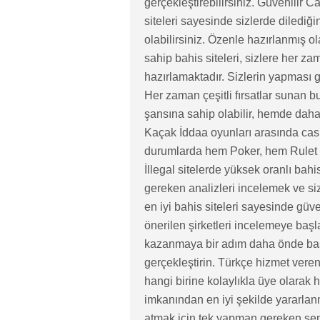
gerçekleştirebilirsiniz. Güvenilir Ca
siteleri sayesinde sizlerde diledi
olabilirsiniz. Özenle hazırlanmış ol
sahip bahis siteleri, sizlere her z
hazırlamaktadır. Sizlerin yapması g
Her zaman çeşitli fırsatlar sunan 
şansına sahip olabilir, hemde daha 
Kaçak İddaa oyunları arasında casi
durumlarda hem Poker, hem Rulet gib
İllegal sitelerde yüksek oranlı ba
gereken analizleri incelemek ve siz
en iyi bahis siteleri sayesinde güv
önerilen şirketleri incelemeye başla
kazanmaya bir adım daha önde başlam
gerçekleştirin. Türkçe hizmet vere
hangi birine kolaylıkla üye olarak 
imkanından en iyi şekilde yararlanm
atmak için tek yapman gereken seni