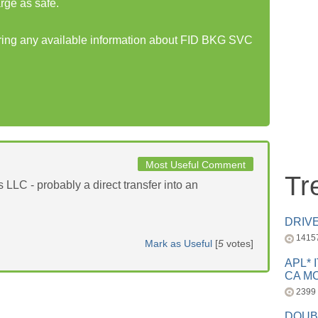
rge as safe.
haring any available information about FID BKG SVC
Most Useful Comment
Tr
 LLC - probably a direct transfer into an
DRIV
1415
Mark as Useful
[
5
votes]
APL* 
CA MC
2399
DOUB