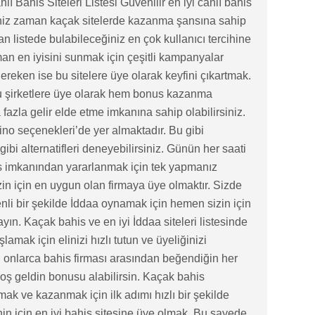
nlı Bahis Siteleri Listesi Güvenilir en iyi canlı bahis
ğiniz zaman kaçak sitelerde kazanma şansına sahip
an listede bulabileceğiniz en çok kullanıcı tercihine
aman en iyisini sunmak için çeşitli kampanyalar
ereken ise bu sitelere üye olarak keyfini çıkartmak.
bu şirketlere üye olarak hem bonus kazanma
fazla gelir elde etme imkanına sahip olabilirsiniz.
no seçenekleri’de yer almaktadır. Bu gibi
i alternatifleri deneyebilirsiniz. Günün her saati
his imkanından yararlanmak için tek yapmanız
in için en uygun olan firmaya üye olmaktır. Sizde
enli bir şekilde İddaa oynamak için hemen sizin için
yın. Kaçak bahis ve en iyi İddaa siteleri listesinde
ak için elinizi hızlı tutun ve üyeliğinizi
n onlarca bahis firması arasından beğendiğin her
hoş geldin bonusu alabilirsin. Kaçak bahis
ak ve kazanmak için ilk adımı hızlı bir şekilde
n için en iyi bahis sitesine üye olmak. Bu sayede