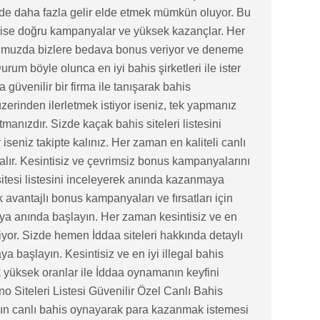
nde daha fazla gelir elde etmek mümkün oluyor. Bu
nı ise doğru kampanyalar ve yüksek kazançlar. Her
ğumuzda bizlere bedava bonus veriyor ve deneme
rum böyle olunca en iyi bahis şirketleri ile ister
güvenilir bir firma ile tanışarak bahis
üzerinden ilerletmek istiyor iseniz, tek yapmanız
manızdır. Sizde kaçak bahis siteleri listesini
 iseniz takipte kalınız. Her zaman en kaliteli canlı
r alır. Kesintisiz ve çevrimsiz bonus kampanyalarını
itesi listesini inceleyerek anında kazanmaya
 avantajlı bonus kampanyaları ve fırsatları için
a anında başlayın. Her zaman kesintisiz ve en
leniyor. Sizde hemen İddaa siteleri hakkında detaylı
a başlayın. Kesintisiz ve en iyi illegal bahis
 yüksek oranlar ile İddaa oynamanın keyfini
no Siteleri Listesi Güvenilir Özel Canlı Bahis
n canlı bahis oynayarak para kazanmak istemesi