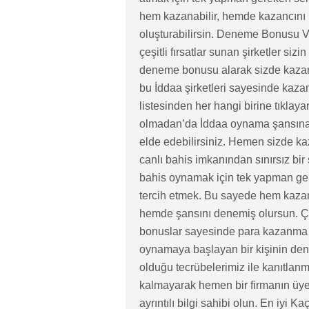
hem kazanabilir, hemde kazancını 
oluşturabilirsin. Deneme Bonusu Ve
çeşitli fırsatlar sunan şirketler si
deneme bonusu alarak sizde kazanma
bu İddaa şirketleri sayesinde kaza
listesinden her hangi birine tıklay
olmadan’da İddaa oynama şansına s
elde edebilirsiniz. Hemen sizde k
canlı bahis imkanından sınırsız bir 
bahis oynamak için tek yapman gere
tercih etmek. Bu sayede hem kazan
hemde şansını denemiş olursun. Ç
bonuslar sayesinde para kazanma i
oynamaya başlayan bir kişinin d
olduğu tecrübelerimiz ile kanıtlanm
kalmayarak hemen bir firmanın üyel
ayrıntılı bilgi sahibi olun. En iyi 