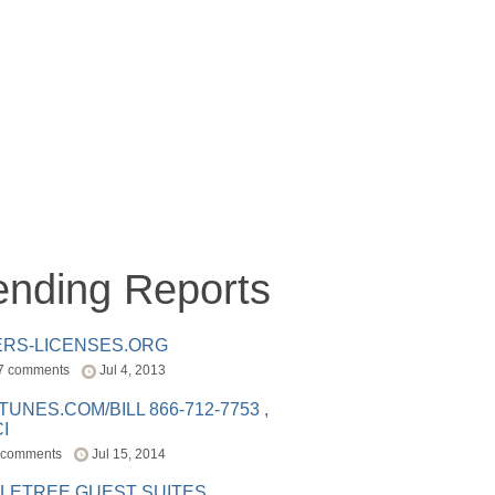
ending Reports
ERS-LICENSES.ORG
7 comments
Jul 4, 2013
ITUNES.COM/BILL 866-712-7753 ,
I
 comments
Jul 15, 2014
LETREE GUEST SUITES