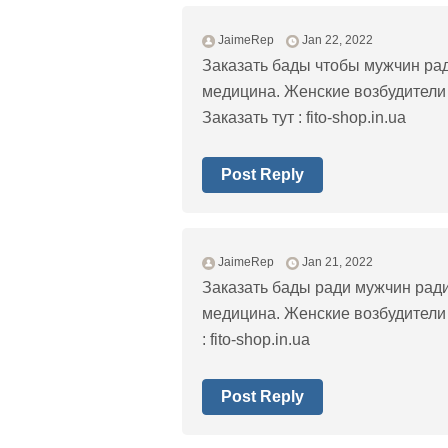
JaimeRep
Jan 22, 2022
Заказать бады чтобы мужчин ра
медицина. Женские возбудители
Заказать тут : fito-shop.in.ua
Post Reply
JaimeRep
Jan 21, 2022
Заказать бады ради мужчин рад
медицина. Женские возбудители 
: fito-shop.in.ua
Post Reply