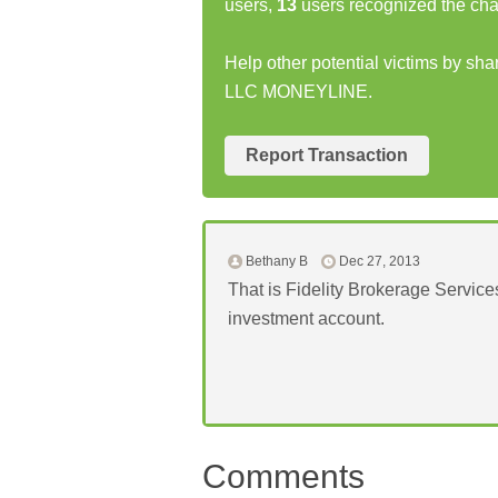
users,
13
users recognized the cha
Help other potential victims by s
LLC MONEYLINE.
Report Transaction
Bethany B
Dec 27, 2013
That is Fidelity Brokerage Services
investment account.
Comments