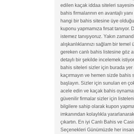
edilen kaçak iddaa siteleri sayesi
bahis firmalarının en avantajlı ya
hangi bir bahis sitesine üye oldu
kuponu yapmamıza fırsat tanıyor. Du
istemez tanışıyoruz. Yakın zamanda 
alışkanlıklarınızı sağlam bir temel 
gereken canlı bahis listesine göz at
detaylı bir şekilde incelemek istiyor
bahis siteleri sizler için burada ye
kaçırmayın ve hemen sizde bahis s
başlayın. Sizler için sunulan en çok
acele edin ve kaçak bahis oynamay
güvenilir firmalar sizler için liste
bilgilere sahip olarak kupon yapmay
imkanından kolaylıkla yararlanarak
çıkartın. En iyi Canlı Bahis ve Casi
Seçenekleri Günümüzde her insanı