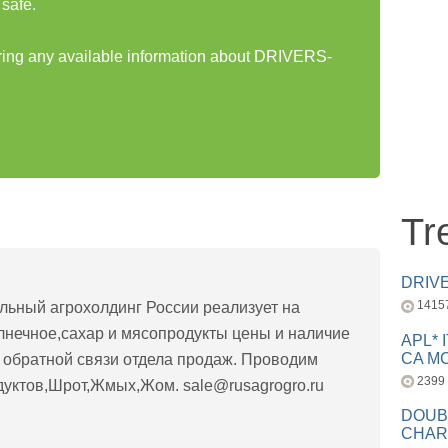
safe.
aring any available information about DRIVERS-
Tr
DRIV
1415
льный агрохолдинг России реализует на
лнечное,сахар и мясопродукты цены и наличие
APL* 
CA MC
 обратной связи отдела продаж. Проводим
2399
дуктов,Шрот,Жмых,Жом.
sale@rusagrogro.ru
DOUB
CHAR