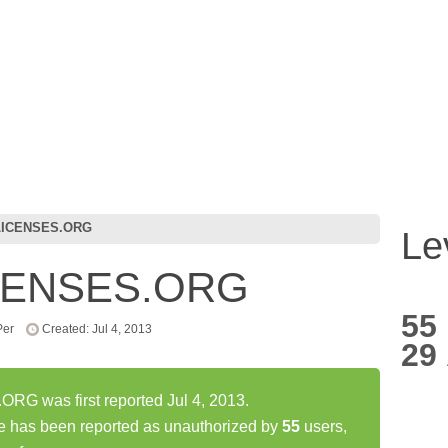
LICENSES.ORG
Le
CENSES.ORG
55
Per
Created: Jul 4, 2013
29
 was first reported Jul 4, 2013.
as been reported as unauthorized by
55
users,