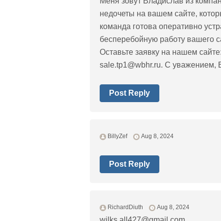
Меня зовут Владислав из компа
недочеты на вашем сайте, котор
команда готова оперативно устр
бесперебойную работу вашего са
Оставьте заявку на нашем сайте:
sale.tp1@wbhr.ru
. С уважением, 
Post Reply
BillyZef
Aug 8, 2024
Post Reply
RichardDiuth
Aug 8, 2024
wilks.all427@gmail.com