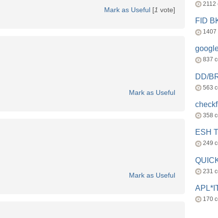
2112
Mark as Useful
[
1
vote]
FID 
1407
googl
837 
DD/B
563 
Mark as Useful
check
358 
ESH 
249 
QUICK
231 
Mark as Useful
APL*I
170 