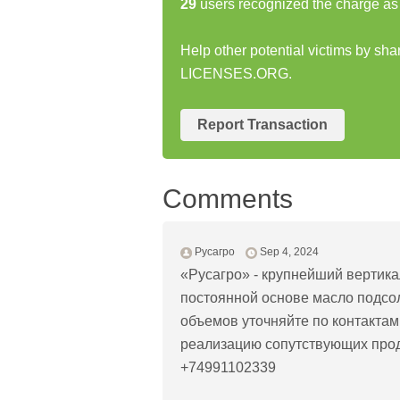
29
users recognized the charge as 
Help other potential victims by sh
LICENSES.ORG.
Report Transaction
Comments
Русагро
Sep 4, 2024
«Русагро» - крупнейший вертика
постоянной основе масло подсо
объемов уточняйте по контактам
реализацию сопутствующих про
+74991102339