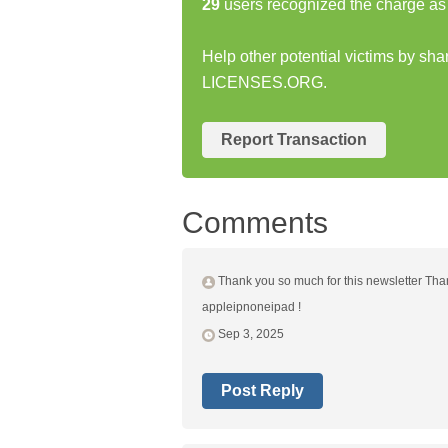
29
users recognized the charge as 
Help other potential victims by sh
LICENSES.ORG.
Report Transaction
Comments
Thank you so much for this newsletter Than
appleipnoneipad !
Sep 3, 2025
Post Reply