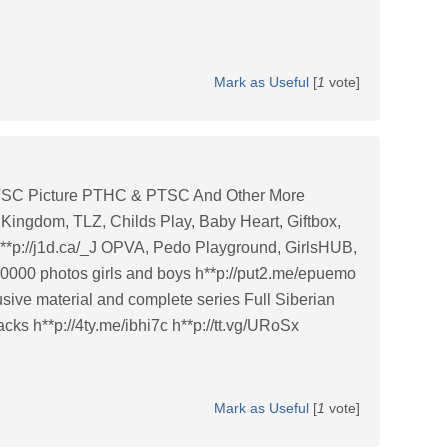
Mark as Useful
[
1
vote]
 Picture PTHC & PTSC And Other More
ingdom, TLZ, Childs Play, Baby Heart, Giftbox,
z h**p://j1d.ca/_J OPVA, Pedo Playground, GirlsHUB,
20000 photos girls and boys h**p://put2.me/epuemo
usive material and complete series Full Siberian
cks h**p://4ty.me/ibhi7c h**p://tt.vg/URoSx
Mark as Useful
[
1
vote]