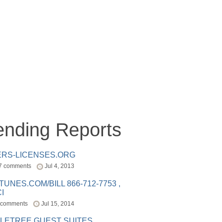
ending Reports
ERS-LICENSES.ORG
7 comments
Jul 4, 2013
ITUNES.COM/BILL 866-712-7753 ,
I
 comments
Jul 15, 2014
LETREE GUEST SUITES