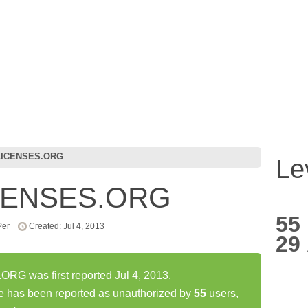
LICENSES.ORG
Le
CENSES.ORG
55
Per
Created: Jul 4, 2013
29
 was first reported Jul 4, 2013.
as been reported as unauthorized by
55
users,