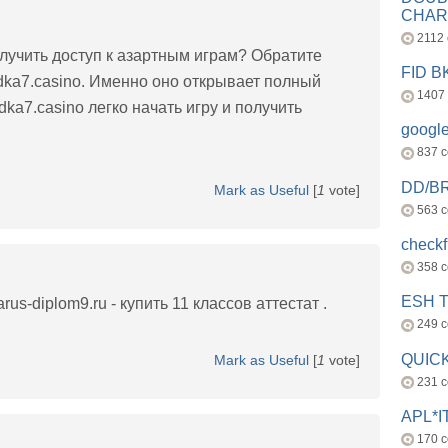
CHAR
2112
лучить доступ к азартным играм? Обратите
FID 
dka7.casino. Именно оно открывает полный
1407
ka7.casino легко начать игру и получить
googl
837 
DD/B
Mark as Useful
[
1
vote]
563 
check
358 
ESH 
us-diplom9.ru - купить 11 классов аттестат .
249 
QUICK
Mark as Useful
[
1
vote]
231 
APL*I
170 