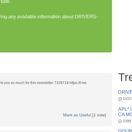
safe.
aring any available information about DRIVERS-
Tr
k you so much for this newsletter 7328718 https://t.me
DRIV
1415
APL* 
CA MC
Mark as Useful
[
1
vote]
2399
DOUB