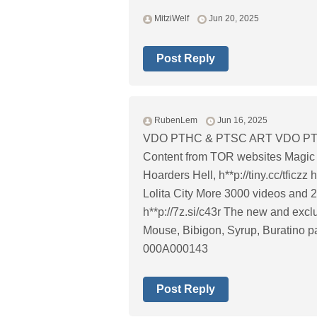
MitziWelf
Jun 20, 2025
Post Reply
RubenLem
Jun 16, 2025
VDO PTHC & PTSC ART VDO PTSC
Content from TOR websites Magic K
Hoarders Hell, h**p://tiny.cc/tficz
Lolita City More 3000 videos and 
h**p://7z.si/c43r The new and excl
Mouse, Bibigon, Syrup, Buratino pa
000A000143
Post Reply