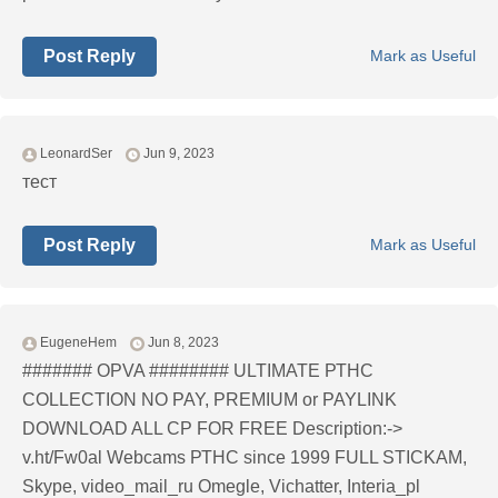
Post Reply
Mark as Useful
LeonardSer
Jun 9, 2023
тест
Post Reply
Mark as Useful
EugeneHem
Jun 8, 2023
####### OPVA ######## ULTIMATE РТНС
COLLECTION NO PAY, PREMIUM or PAYLINK
DOWNLOAD ALL СР FOR FREE Description:->
v.ht/Fw0al Webcams РТНС since 1999 FULL STICKAM,
Skype, video_mail_ru Omegle, Vichatter, Interia_pl