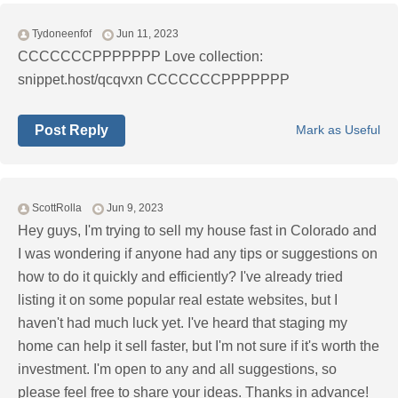
Tydoneenfof
Jun 11, 2023
CCCCCCCPPPPPPP Love collection:
snippet.host/qcqvxn CCCCCCCPPPPPPP
Post Reply
Mark as Useful
ScottRolla
Jun 9, 2023
Hey guys, I'm trying to sell my house fast in Colorado and
I was wondering if anyone had any tips or suggestions on
how to do it quickly and efficiently? I've already tried
listing it on some popular real estate websites, but I
haven't had much luck yet. I've heard that staging my
home can help it sell faster, but I'm not sure if it's worth the
investment. I'm open to any and all suggestions, so
please feel free to share your ideas. Thanks in advance!