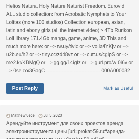
Helios Natura, Holy Nature Naturist Freedom, Eurovid
ALL studio collection: from Acrobatic Nymрhеts to Your
Lоlitаs (more 100 studios) Collection european, asian,
latin and ebony girls (all the Internet video) > 4Tb Rurikon
Lоli library 171.4Gb manga, game, anime, 3D This and
much more here: or --> tw.uy/tlvic or --> vo.la/iYKjv or -->
u2b.eu/h2 or --> tiny.cc/zd48vz or --> cutt.us/cglpS or -->
me2.kr/KBMgQ or --> gg.gg/14iglz or --> gurl.pro/w-0i6v or
--> 0se.co/3GagC ----------------- ----------------- 000A000032
Post Reply
Mark as Useful
Matthewfuece
Jul 5, 2023
Арендуйте инструмент для своих проектов аренда
электроинструмента цены [url=prokat-59.ru#аренда-