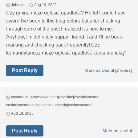
Johnson
Aug 19, 2023
Czy gmina może ogłosić upadłość? Hello! I could have
sworn I've been to this blog before but after checking
through some of the post I realized it's new to me.
Anyhow, I'm definitely happy I found it and I'll be book-
marking and checking back frequently! Czy
komandytariusz może ogłosić upadłość konsumencką?
Post Reply
Mark as Useful
[
2
votes]
vavadac.ru|www.vavadac.ru|vavadac|vavada|vavada-
casino|vavadacasino|casino-vavada|casinovavada}
Aug 19, 2023
Post Reply
Mark as Useful