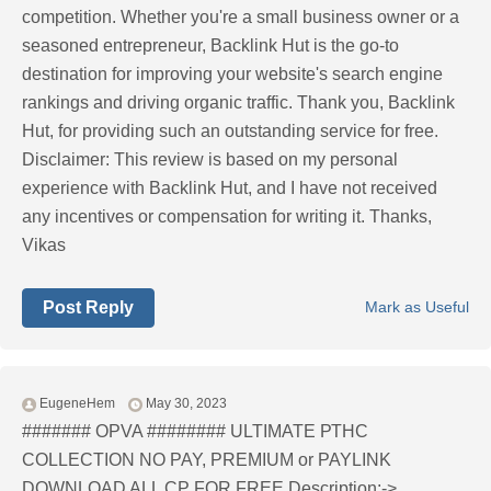
competition. Whether you're a small business owner or a
seasoned entrepreneur, Backlink Hut is the go-to
destination for improving your website's search engine
rankings and driving organic traffic. Thank you, Backlink
Hut, for providing such an outstanding service for free.
Disclaimer: This review is based on my personal
experience with Backlink Hut, and I have not received
any incentives or compensation for writing it. Thanks,
Vikas
Post Reply
Mark as Useful
EugeneHem
May 30, 2023
####### OPVA ######## ULTIMATE РТНС
COLLECTION NO PAY, PREMIUM or PAYLINK
DOWNLOAD ALL СР FOR FREE Description:->