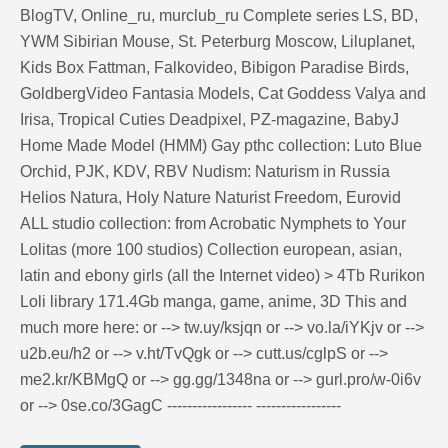
BlogTV, Online_ru, murclub_ru Complete series LS, BD,
YWM Sibirian Mouse, St. Peterburg Moscow, Liluplanet,
Kids Box Fattman, Falkovideo, Bibigon Paradise Birds,
GoldbergVideo Fantasia Models, Cat Goddess Valya and
Irisa, Tropical Cuties Deadpixel, PZ-magazine, BabyJ
Home Made Model (HMM) Gay рthс collection: Luto Blue
Orchid, PJK, KDV, RBV Nudism: Naturism in Russia
Helios Natura, Holy Nature Naturist Freedom, Eurovid
ALL studio collection: from Acrobatic Nymрhеts to Your
Lоlitаs (more 100 studios) Collection european, asian,
latin and ebony girls (all the Internet video) > 4Tb Rurikon
Lоli library 171.4Gb manga, game, anime, 3D This and
much more here: or --> tw.uy/ksjqn or --> vo.la/iYKjv or -->
u2b.eu/h2 or --> v.ht/TvQgk or --> cutt.us/cglpS or -->
me2.kr/KBMgQ or --> gg.gg/1348na or --> gurl.pro/w-0i6v
or --> 0se.co/3GagC ----------------- -----------------