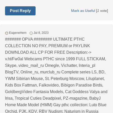
Post Reply
Mark as Useful
[
1
vote]
EugeneHem
Jul 8, 2023
####### OPVA ######## ULTIMATE РТНС
COLLECTION NO PAY, PREMIUM or PAYLINK
DOWNLOAD ALL СР FOR FREE Description:->
v.ht/Fw0al Webcams РТНС since 1999 FULL STICKAM,
Skype, video_mail_ru Omegle, Vichatter, Interia_pl
BlogTV, Online_ru, murclub_ru Complete series LS, BD,
YWM Sibirian Mouse, St. Peterburg Moscow, Liluplanet,
Kids Box Fattman, Falkovideo, Bibigon Paradise Birds,
GoldbergVideo Fantasia Models, Cat Goddess Valya and
Irisa, Tropical Cuties Deadpixel, PZ-magazine, BabyJ
Home Made Model (HMM) Gay рthс collection: Luto Blue
Orchid, PJK, KDV, RBV Nudism: Naturism in Russia