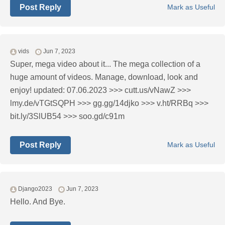
Post Reply
Mark as Useful
vids
Jun 7, 2023
Super, mega video about it... The mega collection of a
huge amount of videos. Manage, download, look and
enjoy! updated: 07.06.2023 >>> cutt.us/vNawZ >>>
lmy.de/vTGtSQPH >>> gg.gg/14djko >>> v.ht/RRBq >>>
bit.ly/3SlUB54 >>> soo.gd/c91m
Post Reply
Mark as Useful
Django2023
Jun 7, 2023
Hello. And Bye.