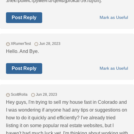
электроинструмента-цены]prokat-59.ru[/url].
Post Reply
Mark as Useful
XRumerTest
Jun 28, 2023
Hello. And Bye.
Post Reply
Mark as Useful
ScottRolla
Jun 28, 2023
Hey guys, I'm trying to sell my house fast in Colorado and
I was wondering if anyone had any tips or suggestions on
how to do it quickly and efficiently? I've already tried
listing it on some popular real estate websites, but I
haven't had much luck yet. I'm thinking about working with