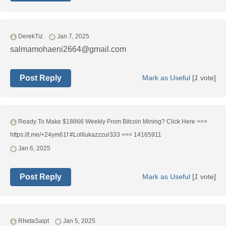
DerekTiz
Jan 7, 2025
salmamohaeni2664@gmail.com
Post Reply
Mark as Useful
[
1
vote]
Ready To Make $18866 Weekly From Bitcoin Mining? Click Here >>>
https://t.me/+24ym61f #Lolllukazzzur333 <<< 14165911
Jan 6, 2025
Post Reply
Mark as Useful
[
1
vote]
RhetaSaipt
Jan 5, 2025