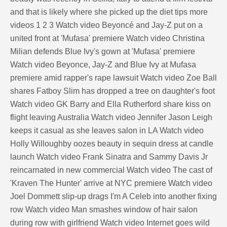
and that is likely where she picked up the diet tips more
videos 1 2 3 Watch video Beyoncé and Jay-Z put on a
united front at 'Mufasa' premiere Watch video Christina
Milian defends Blue Ivy's gown at 'Mufasa' premiere
Watch video Beyonce, Jay-Z and Blue Ivy at Mufasa
premiere amid rapper's rape lawsuit Watch video Zoe Ball
shares Fatboy Slim has dropped a tree on daughter's foot
Watch video GK Barry and Ella Rutherford share kiss on
flight leaving Australia Watch video Jennifer Jason Leigh
keeps it casual as she leaves salon in LA Watch video
Holly Willoughby oozes beauty in sequin dress at candle
launch Watch video Frank Sinatra and Sammy Davis Jr
reincarnated in new commercial Watch video The cast of
'Kraven The Hunter' arrive at NYC premiere Watch video
Joel Dommett slip-up drags I'm A Celeb into another fixing
row Watch video Man smashes window of hair salon
during row with girlfriend Watch video Internet goes wild