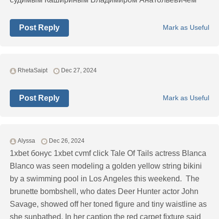
Post Reply
Mark as Useful
RhetaSaipt
Dec 27, 2024
Post Reply
Mark as Useful
Alyssa
Dec 26, 2024
1xbet бонус 1xbet cvmf click Tale Of Tails actress Blanca
Blanco was seen modeling a golden yellow string bikini
by a swimming pool in Los Angeles this weekend. The
brunette bombshell, who dates Deer Hunter actor John
Savage, showed off her toned figure and tiny waistline as
she sunbathed. In her caption the red carpet fixture said